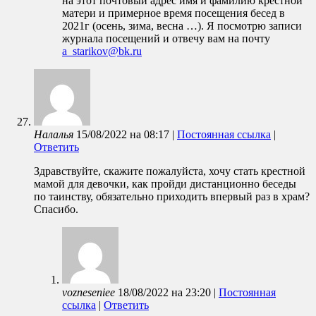
на этот почтовый адрес имя и фамилию крестной
матери и примерное время посещения бесед в
2021г (осень, зима, весна …). Я посмотрю записи
журнала посещений и отвечу вам на почту
a_starikov@bk.ru
Налалья
15/08/2022
на
08:17
|
Постоянная ссылка
|
Ответить
Здравствуйте, скажите пожалуйста, хочу стать крестной
мамой для девочки, как пройди дистанционно беседы
по таинству, обязательно приходить впервый раз в храм?
Спасибо.
vozneseniee
18/08/2022
на
23:20
|
Постоянная
ссылка
|
Ответить