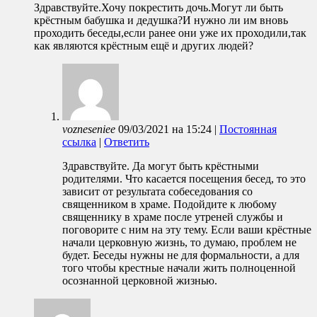
Здравствуйте.Хочу покрестить дочь.Могут ли быть
крёстным бабушка и дедушка?И нужно ли им вновь
проходить беседы,если ранее они уже их проходили,так
как являются крёстным ещё и других людей?
vozneseniee
09/03/2021
на
15:24
|
Постоянная
ссылка
|
Ответить
Здравствуйте. Да могут быть крёстными
родителями. Что касается посещения бесед, то это
зависит от результата собеседования со
священником в храме. Подойдите к любому
священнику в храме после утреней службы и
поговорите с ним на эту тему. Если ваши крёстные
начали церковную жизнь, то думаю, проблем не
будет. Беседы нужны не для формальности, а для
того чтобы крестные начали жить полноценной
осознанной церковной жизнью.